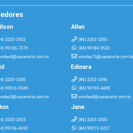
dedores
ilson
Allan
84) 3203-3302
(84) 3203-3300
84) 99106-7379
(84) 99184-9532
endas4@casanorte.com.br
vendas15@casanorte.com.b
id
Edinara
84) 3203-3300
(84) 3203-3346
84) 99916-9349
(84) 99193-4409
endas3@casanorte.com.br
vendas8@casanorte.com.br
rton
Jane
84) 3203-3303
(84) 3203-3300
84) 99156-4692
(84) 99215-9221