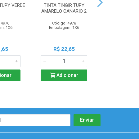
 TUPY VERDE
TINTA TINGIR TUPY
TINTA TINGIR T
AMARELO CANARIO 2
INDIGO 2
 4976
Código: 4978
Código: 49
m: 1X6
Embalagem: 1X6
Embalagem:
,65
R$ 22,65
R$ 22,6
ionar
Adicionar
Adicio