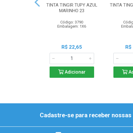
TINTA TINGIR TUPY AZUL
TINTA TIN
MARINHO 23
Código: 3790
Códig
Embalagem: 1X6
Embal
R$ 22,65
R$
Adicionar
Ad
Cadastre-se para receber nossas 