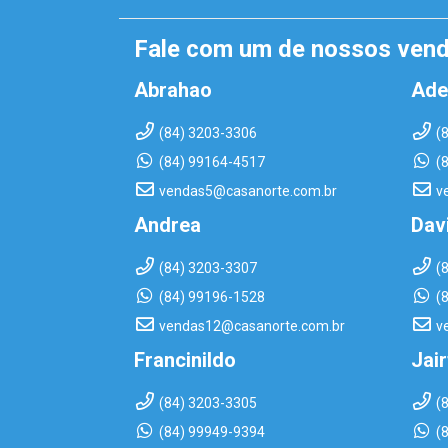
Fale com um de nossos ven
Abrahao
Ade
(84) 3203-3306
(
(84) 99164-4517
(
vendas5@casanorte.com.br
v
Andrea
Dav
(84) 3203-3307
(
(84) 99196-1528
(
vendas12@casanorte.com.br
v
Francinildo
Jai
(84) 3203-3305
(
(84) 99949-9394
(