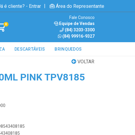
|
á é cliente? - Entrar
Área do Representante
Fale Conosco
Equipe de Vendas
0
(84) 3203-3300
(84) 99916-9327
ZA
DESCARTÁVEIS
BRINQUEDOS
VOLTAR
00ML PINK TPV8185
000
898543408185
8543408185