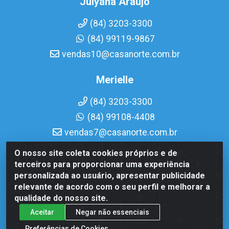
Julyana Araujo
(84) 3203-3300
(84) 99119-9867
vendas10@casanorte.com.br
Merielle
(84) 3203-3300
(84) 99108-4408
vendas7@casanorte.com.br
O nosso site coleta cookies próprios e de
Casa Norte LTDA - Av. Interventor Mário Câmara, 1815 -
terceiros para proporcionar uma experiência
Dix-Sept Rosado, Natal/RN - CEP 59054-600 - CNPJ
personalizada ao usuário, apresentar publicidade
08.713.513/0001-51
relevante de acordo com o seu perfil e melhorar a
qualidade do nosso site.
Aceitar
Negar não essenciais
Preferências de Cookies