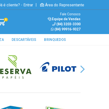
|
á é cliente? - Entrar
Área do Representante
Fale Conosco
Equipe de Vendas
0
(84) 3203-3300
(84) 99916-9327
ZA
DESCARTÁVEIS
BRINQUEDOS