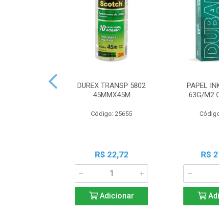
DUREX TRANSP 5802
PAPEL IN
45MMX45M
63G/M2 
Código: 25655
Código
R$ 22,72
R$ 2
Adicionar
Adi