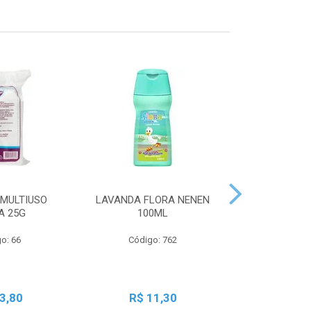
MULTIUSO
LAVANDA FLORA NENEN
SBT LIQ GRA
A 25G
100ML
250
o: 66
Código: 762
Código:
3,80
R$ 11,30
R$ 2