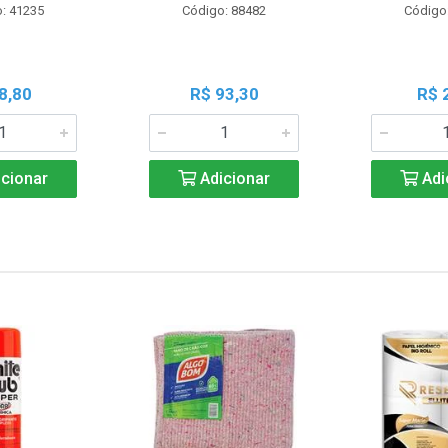
: 41235
Código: 88482
Código
8,80
R$ 93,30
R$ 
cionar
Adicionar
Adi