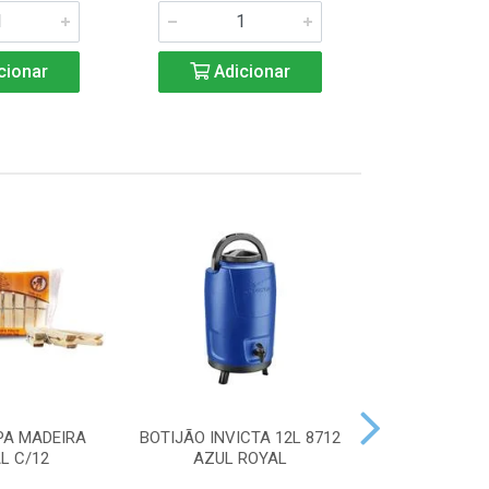
cionar
Adicionar
Adic
PA MADEIRA
BOTIJÃO INVICTA 12L 8712
ACENDEDOR
L C/12
AZUL ROYAL
HANDY 