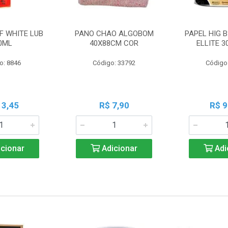
F WHITE LUB
PANO CHAO ALGOBOM
PAPEL HIG B
0ML
40X88CM COR
ELLITE 
o: 8846
Código: 33792
Código
13,45
R$ 7,90
R$ 9
cionar
Adicionar
Adi