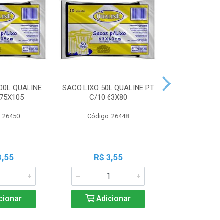
00L QUALINE
SACO LIXO 50L QUALINE PT
SACO LIXO 30
 75X105
C/10 63X80
C/10 
: 26450
Código: 26448
Código:
3,55
R$ 3,55
R$ 3
cionar
Adicionar
Adic