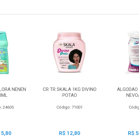
LORA NENEN
CR TR SKALA 1KG DIVINO
ALGODAO 
0ML
POTAO
NEVO
: 24605
Código: 71001
Códig
15,80
R$ 12,80
R$ 5