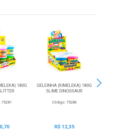
MELEKA) 180G
GELEINHA (KIMELEKA) 180G
GELEINHA (KI
GLITTER
SLIME DINOSSAUR
SLIME AN
: 75281
Código: 75286
Código:
0,70
R$ 12,35
R$ 1