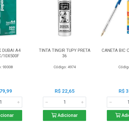
K DUBAI A4
TINTA TINGIR TUPY PRETA
CANETA BIC 
C/10X500F
36
: 93008
Código: 4974
Códig
79,99
R$ 22,65
R$ 3
cionar
Adicionar
Adi