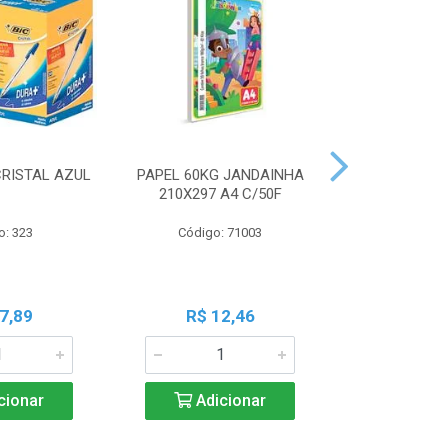
CRISTAL AZUL
PAPEL 60KG JANDAINHA
MASSA MOD
210X297 A4 C/50F
ACRILEX 
o: 323
Código: 71003
Código:
7,89
R$ 12,46
R$ 6
cionar
Adicionar
Adic