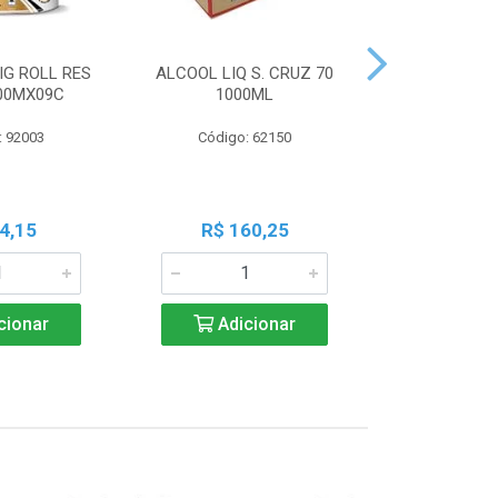
IG ROLL RES
ALCOOL LIQ S. CRUZ 70
PILHA PAN A
300MX09C
1000ML
PALIT C
: 92003
Código: 62150
Código:
4,15
R$ 160,25
R$ 7
cionar
Adicionar
Adic