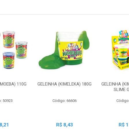
AMOEBA) 110G
GELEINHA (KIMELEKA) 180G
GELEINHA (KI
SLIME 
: 50923
Código: 66606
Código
8,21
R$ 8,43
R$ 1