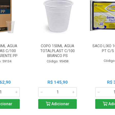
0ML AGUA
COPO 150ML AGUA
SACO LIXO 1
AS C/100
TOTALPLAST C/100
PT C/5
RENTE PP
BRANCO PS
Código
: 59134
Código: 95458
62,90
R$ 145,90
R$ 
cionar
Adicionar
Adi