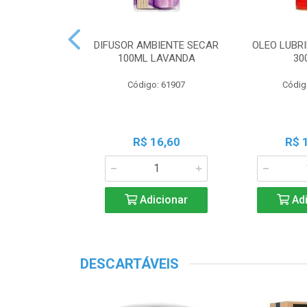
 PERF COALA
DIFUSOR AMBIENTE SECAR
OLEO LUBRI
ML LAVANDA
100ML LAVANDA
30
o: 83539
Código: 61907
Códig
18,45
R$ 16,60
R$ 
icionar
Adicionar
Adi
DESCARTÁVEIS