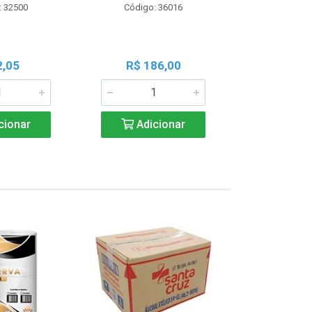
: 32500
Código: 36016
Código:
2,05
R$ 186,00
R$ 1
cionar
Adicionar
Adic