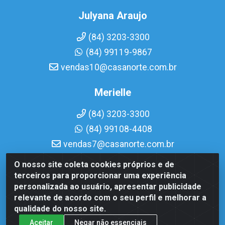
Julyana Araujo
(84) 3203-3300
(84) 99119-9867
vendas10@casanorte.com.br
Merielle
(84) 3203-3300
(84) 99108-4408
vendas7@casanorte.com.br
O nosso site coleta cookies próprios e de
Casa Norte LTDA - Av. Interventor Mário Câmara, 1815 -
terceiros para proporcionar uma experiência
Dix-Sept Rosado, Natal/RN - CEP 59054-600 - CNPJ
personalizada ao usuário, apresentar publicidade
08.713.513/0001-51
relevante de acordo com o seu perfil e melhorar a
qualidade do nosso site.
Aceitar
Negar não essenciais