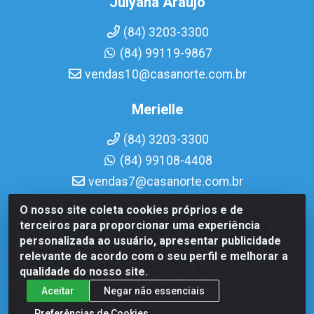
Julyana Araujo
(84) 3203-3300
(84) 99119-9867
vendas10@casanorte.com.br
Merielle
(84) 3203-3300
(84) 99108-4408
vendas7@casanorte.com.br
O nosso site coleta cookies próprios e de
Casa Norte LTDA - Av. Interventor Mário Câmara, 1815 -
terceiros para proporcionar uma experiência
Dix-Sept Rosado, Natal/RN - CEP 59054-600 - CNPJ
personalizada ao usuário, apresentar publicidade
08.713.513/0001-51
relevante de acordo com o seu perfil e melhorar a
qualidade do nosso site.
Aceitar
Negar não essenciais
Preferências de Cookies