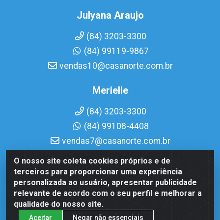
Julyana Araujo
(84) 3203-3300
(84) 99119-9867
vendas10@casanorte.com.br
Merielle
(84) 3203-3300
(84) 99108-4408
vendas7@casanorte.com.br
O nosso site coleta cookies próprios e de
Casa Norte LTDA - Av. Interventor Mário Câmara, 1815 -
terceiros para proporcionar uma experiência
Dix-Sept Rosado, Natal/RN - CEP 59054-600 - CNPJ
personalizada ao usuário, apresentar publicidade
08.713.513/0001-51
relevante de acordo com o seu perfil e melhorar a
qualidade do nosso site.
Aceitar
Negar não essenciais