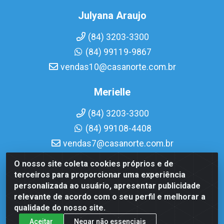
Julyana Araujo
(84) 3203-3300
(84) 99119-9867
vendas10@casanorte.com.br
Merielle
(84) 3203-3300
(84) 99108-4408
vendas7@casanorte.com.br
O nosso site coleta cookies próprios e de
Casa Norte LTDA - Av. Interventor Mário Câmara, 1815 -
terceiros para proporcionar uma experiência
Dix-Sept Rosado, Natal/RN - CEP 59054-600 - CNPJ
personalizada ao usuário, apresentar publicidade
08.713.513/0001-51
relevante de acordo com o seu perfil e melhorar a
qualidade do nosso site.
Aceitar
Negar não essenciais