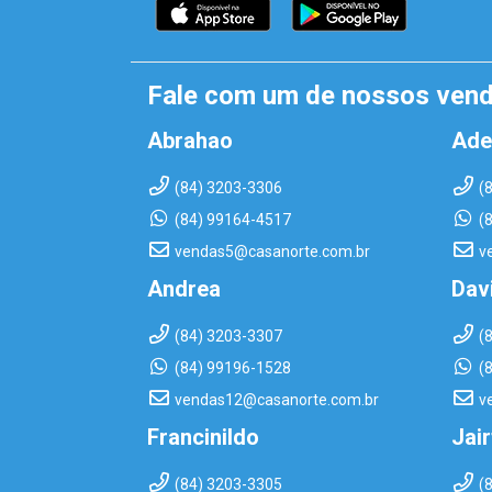
Fale com um de nossos ven
Abrahao
Ade
(84) 3203-3306
(
(84) 99164-4517
(
vendas5@casanorte.com.br
v
Andrea
Dav
(84) 3203-3307
(
(84) 99196-1528
(
vendas12@casanorte.com.br
v
Francinildo
Jai
(84) 3203-3305
(