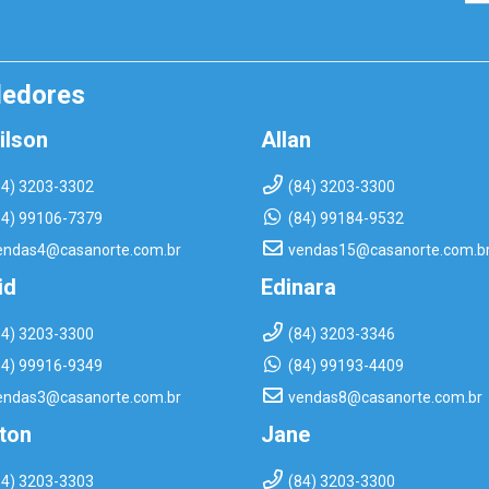
dedores
ilson
Allan
84) 3203-3302
(84) 3203-3300
84) 99106-7379
(84) 99184-9532
endas4@casanorte.com.br
vendas15@casanorte.com.b
id
Edinara
84) 3203-3300
(84) 3203-3346
84) 99916-9349
(84) 99193-4409
endas3@casanorte.com.br
vendas8@casanorte.com.br
rton
Jane
84) 3203-3303
(84) 3203-3300