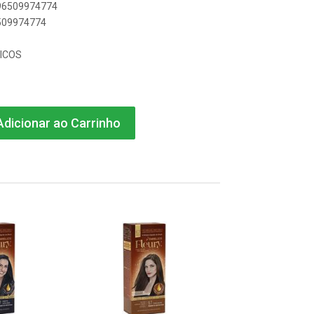
896509974774
6509974774
ICOS
dicionar ao Carrinho