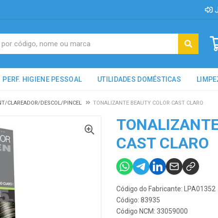
J
PERF. HIGIENE PESSOAL
UTILIDADES DOMÉSTICAS
LIMPE
NT/CLAREADOR/DESCOL/PINCEL
TONALIZANTE BEAUTY COLOR CAST CLARO
TONALIZANTE
CAST CLARO
Código do Fabricante: LPA01352
Código: 83935
Código NCM: 33059000