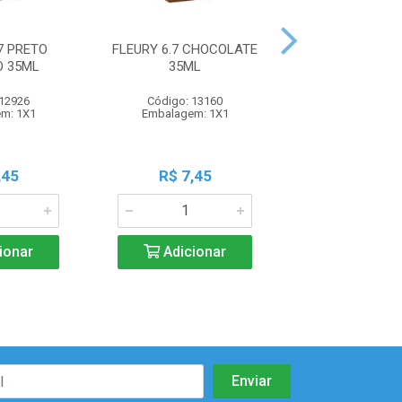
7 PRETO
FLEURY 6.7 CHOCOLATE
FLEURY 4.66 C
 35ML
35ML
BORGONHA 
 12926
Código: 13160
Código: 13
m: 1X1
Embalagem: 1X1
Embalagem:
,45
R$ 7,45
R$ 7,4
ionar
Adicionar
Adicio