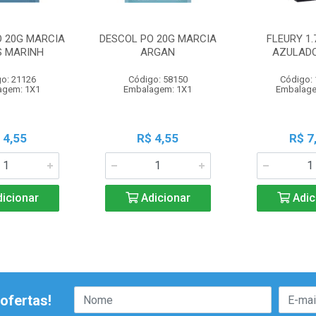
O 20G MARCIA
DESCOL PO 20G MARCIA
FLEURY 1.
 MARINH
ARGAN
AZULADO
o: 21126
Código: 58150
Código:
agem: 1X1
Embalagem: 1X1
Embalage
 4,55
R$ 4,55
R$ 7
icionar
Adicionar
Adic
ofertas!