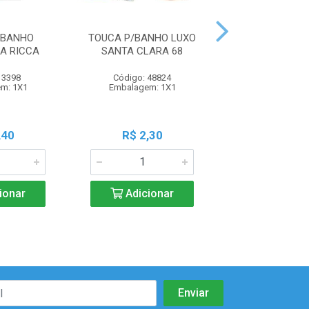
/BANHO
TOUCA P/BANHO LUXO
TOUCA P/BANH
A RICCA
SANTA CLARA 68
C/6
 3398
Código: 48824
Código: 65
m: 1X1
Embalagem: 1X1
Embalagem:
,40
R$ 2,30
R$ 1,8
ionar
Adicionar
Adicio