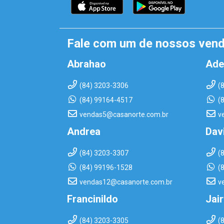
Fale com um de nossos ven
Abrahao
Ade
(84) 3203-3306
(
(84) 99164-4517
(
vendas5@casanorte.com.br
v
Andrea
Dav
(84) 3203-3307
(
(84) 99196-1528
(
vendas12@casanorte.com.br
v
Francinildo
Jai
(84) 3203-3305
(