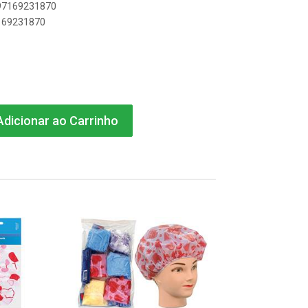
897169231870
7169231870
dicionar ao Carrinho