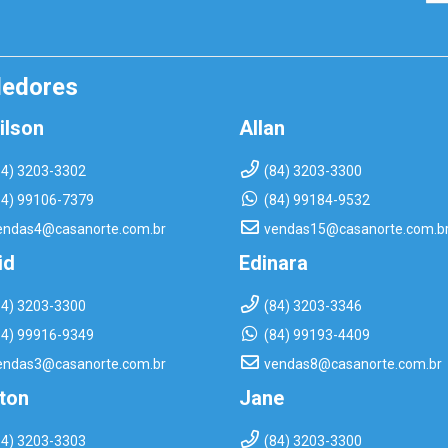
dedores
ilson
Allan
84) 3203-3302
(84) 3203-3300
84) 99106-7379
(84) 99184-9532
endas4@casanorte.com.br
vendas15@casanorte.com.b
id
Edinara
84) 3203-3300
(84) 3203-3346
84) 99916-9349
(84) 99193-4409
endas3@casanorte.com.br
vendas8@casanorte.com.br
rton
Jane
84) 3203-3303
(84) 3203-3300