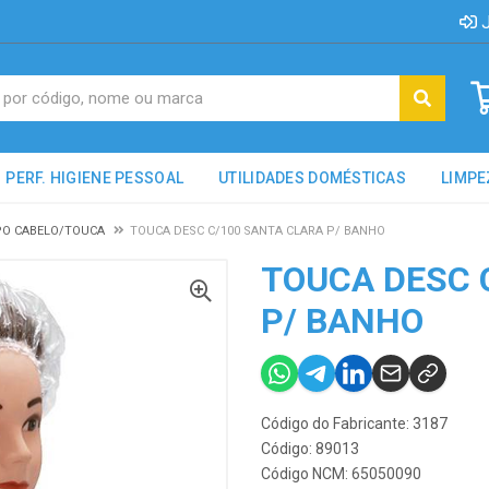
J
PERF. HIGIENE PESSOAL
UTILIDADES DOMÉSTICAS
LIMPE
O CABELO/TOUCA
TOUCA DESC C/100 SANTA CLARA P/ BANHO
TOUCA DESC 
P/ BANHO
Código do Fabricante: 3187
Código: 89013
Código NCM: 65050090