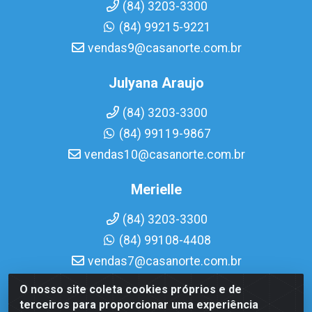
(84) 3203-3300
(84) 99215-9221
vendas9@casanorte.com.br
Julyana Araujo
(84) 3203-3300
(84) 99119-9867
vendas10@casanorte.com.br
Merielle
(84) 3203-3300
(84) 99108-4408
vendas7@casanorte.com.br
O nosso site coleta cookies próprios e de
Casa Norte LTDA - Av. Interventor Mário Câmara, 1815 -
terceiros para proporcionar uma experiência