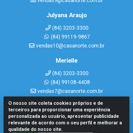
vendas9@casanorte.com.br
Julyana Araujo
(84) 3203-3300
(84) 99119-9867
vendas10@casanorte.com.br
Merielle
(84) 3203-3300
(84) 99108-4408
vendas7@casanorte.com.br
O nosso site coleta cookies próprios e de
Casa Norte LTDA - Av. Interventor Mário Câmara, 1815 -
terceiros para proporcionar uma experiência
Dix-Sept Rosado, Natal/RN - CEP 59054-600 - CNPJ
personalizada ao usuário, apresentar publicidade
08.713.513/0001-51
relevante de acordo com o seu perfil e melhorar a
qualidade do nosso site.