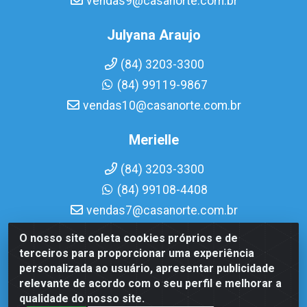
vendas9@casanorte.com.br
Julyana Araujo
(84) 3203-3300
(84) 99119-9867
vendas10@casanorte.com.br
Merielle
(84) 3203-3300
(84) 99108-4408
vendas7@casanorte.com.br
O nosso site coleta cookies próprios e de
Casa Norte LTDA - Av. Interventor Mário Câmara, 1815 -
terceiros para proporcionar uma experiência
Dix-Sept Rosado, Natal/RN - CEP 59054-600 - CNPJ
personalizada ao usuário, apresentar publicidade
08.713.513/0001-51
relevante de acordo com o seu perfil e melhorar a
qualidade do nosso site.