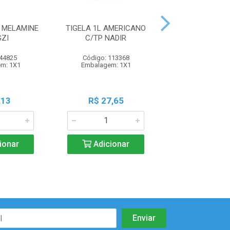
 MELAMINE
TIGELA 1L AMERICANO
TRAVESSA INOX
ZI
C/TP NADIR
39CM IN
 44825
Código: 113368
Código: 112
m: 1X1
Embalagem: 1X1
Embalagem:
,13
R$ 27,65
R$ 24,2
ionar
Adicionar
Adicio