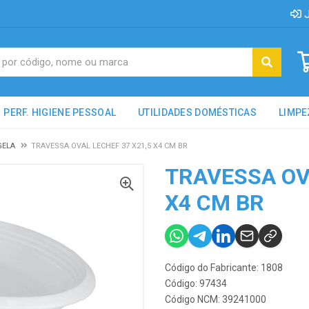
J
PERF. HIGIENE PESSOAL
UTILIDADES DOMÉSTICAS
LIMPE
GELA
TRAVESSA OVAL LECHEF 37 X21,5 X4 CM BR
TRAVESSA OVA
X4 CM BR
Código do Fabricante: 1808
Código: 97434
Código NCM: 39241000