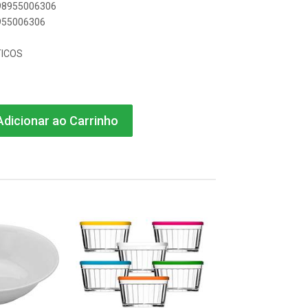
898955006306
8955006306
ICOS
dicionar ao Carrinho