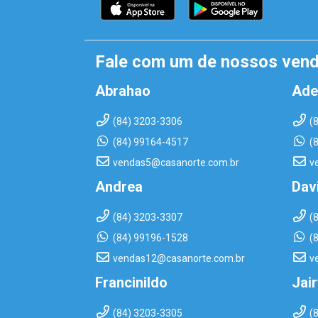
Fale com um de nossos ven
Abrahao
Ade
(84) 3203-3306
(
(84) 99164-4517
(
vendas5@casanorte.com.br
v
Andrea
Dav
(84) 3203-3307
(
(84) 99196-1528
(
vendas12@casanorte.com.br
v
Francinildo
Jai
(84) 3203-3305
(