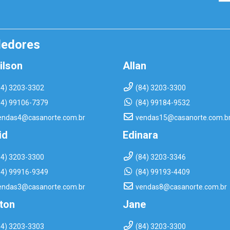
dedores
ilson
Allan
84) 3203-3302
(84) 3203-3300
84) 99106-7379
(84) 99184-9532
endas4@casanorte.com.br
vendas15@casanorte.com.b
id
Edinara
84) 3203-3300
(84) 3203-3346
84) 99916-9349
(84) 99193-4409
endas3@casanorte.com.br
vendas8@casanorte.com.br
rton
Jane
84) 3203-3303
(84) 3203-3300