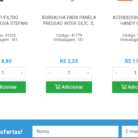
P/FILTRO
BORRACHA PARA PANELA
ACENDEDOR 
OSA STEFANI
PRESSAO INTER SILIC 7L
HANDY 
o: 41235
Código: 41779
Código:
agem: 1X1
Embalagem: 1X1
Embalage
 8,80
R$ 2,35
R$ 17
icionar
Adicionar
Adic
ofertas!