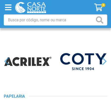
0
PAPELARIA