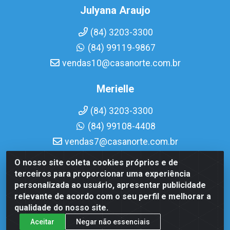
Julyana Araujo
(84) 3203-3300
(84) 99119-9867
vendas10@casanorte.com.br
Merielle
(84) 3203-3300
(84) 99108-4408
vendas7@casanorte.com.br
O nosso site coleta cookies próprios e de
Casa Norte LTDA - Av. Interventor Mário Câmara, 1815 - Dix-
terceiros para proporcionar uma experiência
Sept Rosado, Natal/RN - CEP 59054-600 - CNPJ
personalizada ao usuário, apresentar publicidade
08.713.513/0001-51
relevante de acordo com o seu perfil e melhorar a
qualidade do nosso site.
Aceitar
Negar não essenciais