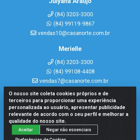
Julyana Araujo
(84) 3203-3300
(84) 99119-9867
vendas10@casanorte.com.br
Merielle
(84) 3203-3300
(84) 99108-4408
vendas7@casanorte.com.br
O nosso site coleta cookies próprios e de
Casa Norte LTDA - Av. Interventor Mário Câmara, 1815 -
terceiros para proporcionar uma experiência
Dix-Sept Rosado, Natal/RN - CEP 59054-600 - CNPJ
personalizada ao usuário, apresentar publicidade
08.713.513/0001-51
relevante de acordo com o seu perfil e melhorar a
qualidade do nosso site.
Aceitar
Negar não essenciais
Preferências de Cookies