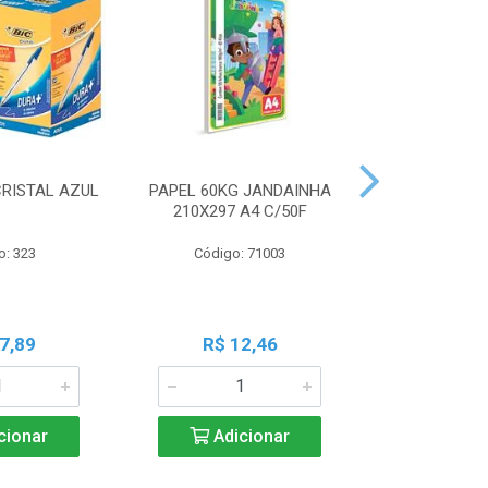
CRISTAL AZUL
PAPEL 60KG JANDAINHA
MASSA MOD
210X297 A4 C/50F
ACRILEX 
o: 323
Código: 71003
Código:
7,89
R$ 12,46
R$ 6
cionar
Adicionar
Adic