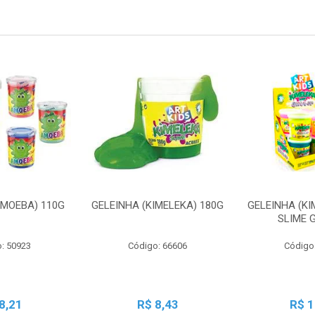
AMOEBA) 110G
GELEINHA (KIMELEKA) 180G
GELEINHA (KI
SLIME 
: 50923
Código: 66606
Código
8,21
R$ 8,43
R$ 1