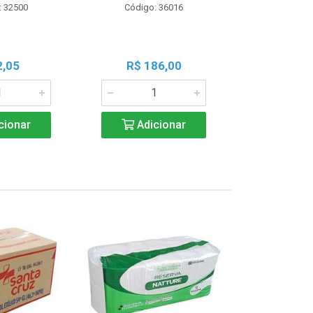
: 32500
Código: 36016
Código:
2,05
R$ 186,00
R$ 1
cionar
Adicionar
Adic