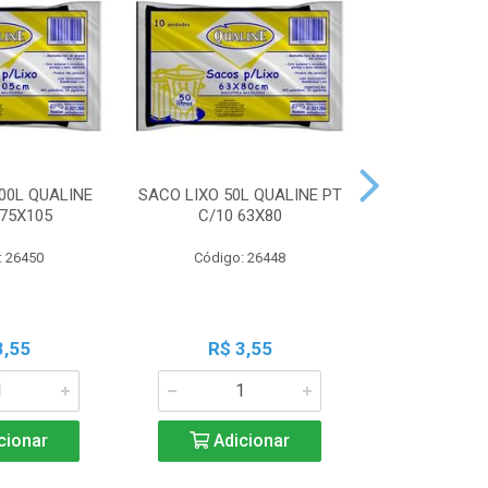
00L QUALINE
SACO LIXO 50L QUALINE PT
SACO LIXO 30
 75X105
C/10 63X80
C/10 
: 26450
Código: 26448
Código:
3,55
R$ 3,55
R$ 3
cionar
Adicionar
Adic