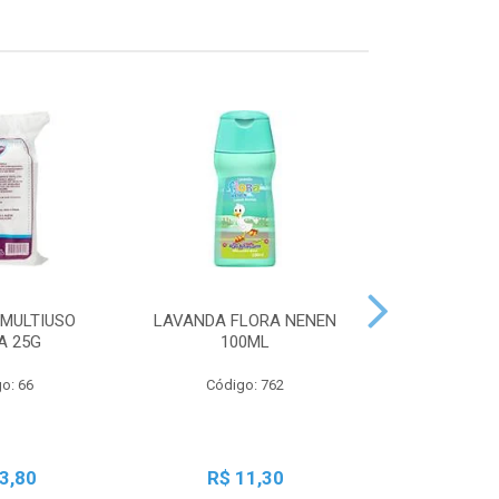
MULTIUSO
LAVANDA FLORA NENEN
SBT LIQ GRA
A 25G
100ML
250
o: 66
Código: 762
Código:
3,80
R$ 11,30
R$ 2