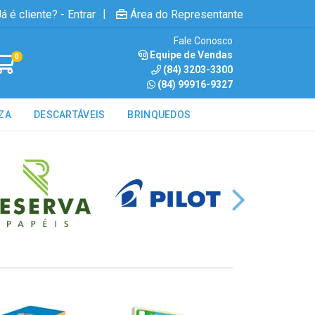
|
á é cliente? - Entrar
Área do Representante
Fale Conosco
Equipe de Vendas
0
(84) 3203-3300
(84) 99916-9327
ZA
DESCARTÁVEIS
BRINQUEDOS