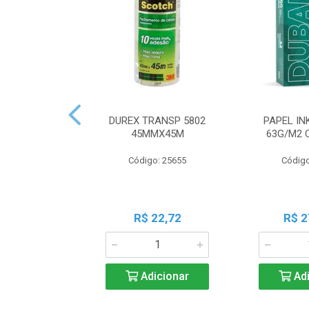
DUREX TRANSP 5802
PAPEL IN
45MMX45M
63G/M2 
Código: 25655
Código
R$ 22,72
R$ 2
Adicionar
Adi