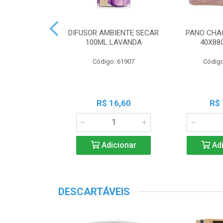
 PERF COALA
DIFUSOR AMBIENTE SECAR
PANO CHA
ML LAVANDA
100ML LAVANDA
40X88
o: 83539
Código: 61907
Código
18,45
R$ 16,60
R$ 
icionar
Adicionar
Adi
DESCARTÁVEIS