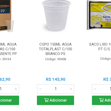
0ML AGUA
COPO 150ML AGUA
SACO LIXO 1
AS C/100
TOTALPLAST C/100
PT C/5
RENTE PP
BRANCO PS
Código
: 59134
Código: 95458
62,90
R$ 145,90
R$ 
cionar
Adicionar
Adi