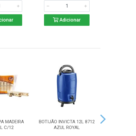
cionar
Adicionar
Adic
PA MADEIRA
BOTIJÃO INVICTA 12L 8712
ACENDEDOR
L C/12
AZUL ROYAL
HANDY 