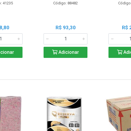
: 41235
Código: 88482
Código
8,80
R$ 93,30
R$ 
cionar
Adicionar
Adi