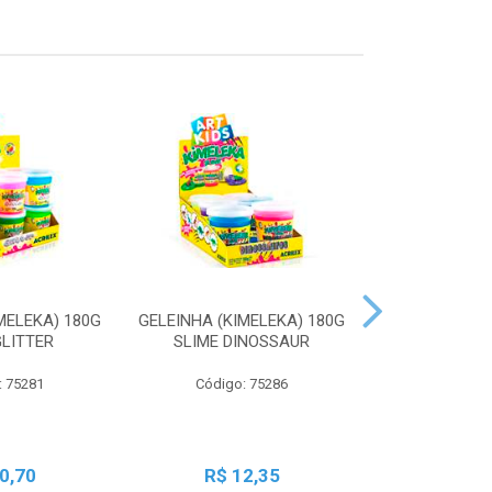
MELEKA) 180G
GELEINHA (KIMELEKA) 180G
GELEINHA (KI
GLITTER
SLIME DINOSSAUR
SLIME AN
: 75281
Código: 75286
Código:
0,70
R$ 12,35
R$ 1