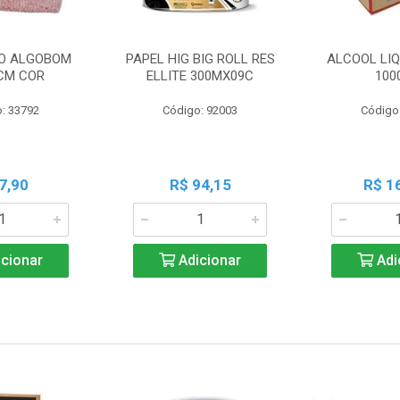
O ALGOBOM
PAPEL HIG BIG ROLL RES
ALCOOL LIQ
CM COR
ELLITE 300MX09C
100
: 33792
Código: 92003
Código
7,90
R$ 94,15
R$ 1
cionar
Adicionar
Adi