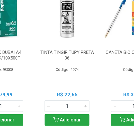
K DUBAI A4
TINTA TINGIR TUPY PRETA
CANETA BIC 
C/10X500F
36
: 93008
Código: 4974
Códig
79,99
R$ 22,65
R$ 3
cionar
Adicionar
Adi