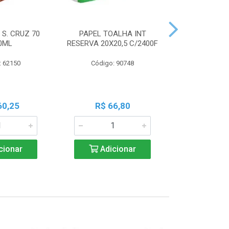
 S. CRUZ 70
PAPEL TOALHA INT
PILHA PAN A
0ML
RESERVA 20X20,5 C/2400F
PALIT C
: 62150
Código: 90748
Código:
60,25
R$ 66,80
R$ 7
cionar
Adicionar
Adic