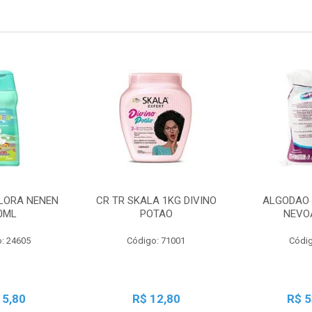
LORA NENEN
CR TR SKALA 1KG DIVINO
ALGODAO 
0ML
POTAO
NEVO
: 24605
Código: 71001
Códig
15,80
R$ 12,80
R$ 5