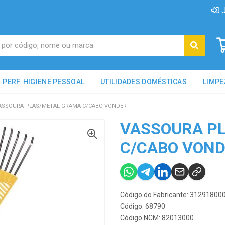
J
PERF. HIGIENE PESSOAL
UTILIDADES DOMÉSTICAS
LIMPE
ASSOURA PLAS/METAL GRAMA C/CABO VONDER
VASSOURA P
C/CABO VON
Código do Fabricante: 31291800
Código: 68790
Código NCM: 82013000