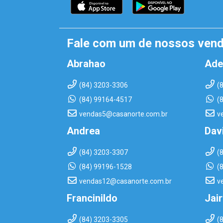
Fale com um de nossos ven
Abrahao
Ade
(84) 3203-3306
(
(84) 99164-4517
(
vendas5@casanorte.com.br
v
Andrea
Dav
(84) 3203-3307
(
(84) 99196-1528
(
vendas12@casanorte.com.br
v
Francinildo
Jai
(84) 3203-3305
(