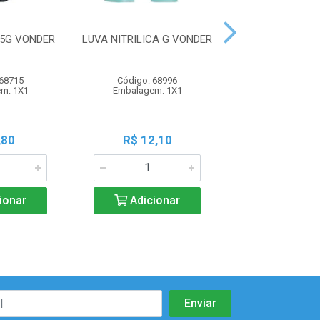
25G VONDER
LUVA NITRILICA G VONDER
LUVA NITRIL
VONDE
 68715
Código: 68996
Código: 68
m: 1X1
Embalagem: 1X1
Embalagem:
,80
R$ 12,10
R$ 12,1
ionar
Adicionar
Adicio