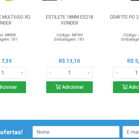
X MULTIUSO XG
ESTILETE 18MM ES218
GRAFITE PO 
NDER
VONDER
o: 68993
Código: 68769
Código:
agem: 1X1
Embalagem: 1X1
Embalage
 7,35
R$ 13,10
R$ 5
icionar
Adicionar
Adic
ofertas!