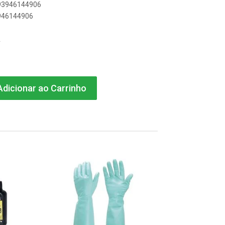
893946144906
3946144906
A
dicionar ao Carrinho