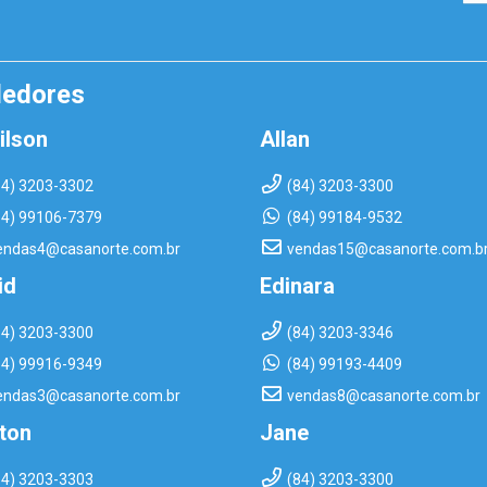
dedores
ilson
Allan
84) 3203-3302
(84) 3203-3300
84) 99106-7379
(84) 99184-9532
endas4@casanorte.com.br
vendas15@casanorte.com.b
id
Edinara
84) 3203-3300
(84) 3203-3346
84) 99916-9349
(84) 99193-4409
endas3@casanorte.com.br
vendas8@casanorte.com.br
rton
Jane
84) 3203-3303
(84) 3203-3300