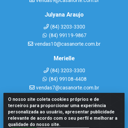
vendas9@casanorte.com.br
Julyana Araujo
(84) 3203-3300
(84) 99119-9867
vendas10@casanorte.com.br
Merielle
(84) 3203-3300
(84) 99108-4408
vendas7@casanorte.com.br
O nosso site coleta cookies próprios e de
Casa Norte LTDA - Av. Interventor Mário Câmara, 1815 -
terceiros para proporcionar uma experiência
Dix-Sept Rosado, Natal/RN - CEP 59054-600 - CNPJ
personalizada ao usuário, apresentar publicidade
08.713.513/0001-51
relevante de acordo com o seu perfil e melhorar a
qualidade do nosso site.