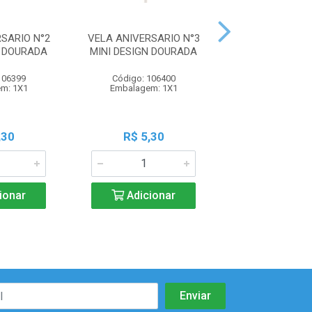
SARIO N°2
VELA ANIVERSARIO N°3
VELA ANIVERSA
N DOURADA
MINI DESIGN DOURADA
MINI DESIGN 
106399
Código: 106400
Código: 106
m: 1X1
Embalagem: 1X1
Embalagem:
,30
R$ 5,30
R$ 5,3
ionar
Adicionar
Adicio