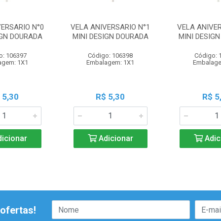
VERSARIO N°0
VELA ANIVERSARIO N°1
VELA ANIVER
IGN DOURADA
MINI DESIGN DOURADA
MINI DESIG
o: 106397
Código: 106398
Código: 
agem: 1X1
Embalagem: 1X1
Embalage
 5,30
R$ 5,30
R$ 5
icionar
Adicionar
Adic
ofertas!