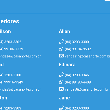
dedores
ilson
Allan
84) 3203-3302
(84) 3203-3300
84) 99106-7379
(84) 99184-9532
endas4@casanorte.com.br
vendas15@casanorte.com.b
id
Edinara
84) 3203-3300
(84) 3203-3346
84) 99916-9349
(84) 99193-4409
endas3@casanorte.com.br
vendas8@casanorte.com.br
rton
Jane
84) 3203-3303
(84) 3203-3300