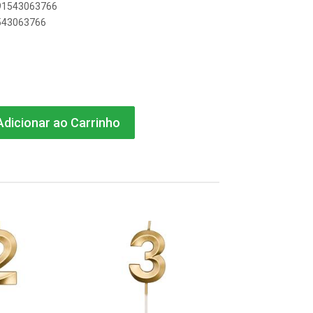
591543063766
1543063766
dicionar ao Carrinho