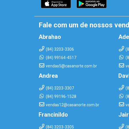
Fale com um de nossos ven
Abrahao
Ade
(84) 3203-3306
(
(84) 99164-4517
(
vendas5@casanorte.com.br
v
Andrea
Dav
(84) 3203-3307
(
(84) 99196-1528
(
vendas12@casanorte.com.br
v
Francinildo
Jai
(84) 3203-3305
(