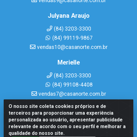
vendas9@casanorte.com.br
Julyana Araujo
(84) 3203-3300
(84) 99119-9867
vendas10@casanorte.com.br
Merielle
(84) 3203-3300
(84) 99108-4408
vendas7@casanorte.com.br
O nosso site coleta cookies próprios e de
Casa Norte LTDA - Av. Interventor Mário Câmara, 1815 -
terceiros para proporcionar uma experiência
Dix-Sept Rosado, Natal/RN - CEP 59054-600 - CNPJ
personalizada ao usuário, apresentar publicidade
08.713.513/0001-51
relevante de acordo com o seu perfil e melhorar a
qualidade do nosso site.