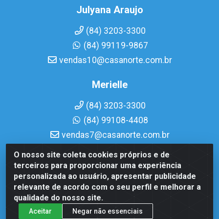
Julyana Araujo
(84) 3203-3300
(84) 99119-9867
vendas10@casanorte.com.br
Merielle
(84) 3203-3300
(84) 99108-4408
vendas7@casanorte.com.br
O nosso site coleta cookies próprios e de
Casa Norte LTDA - Av. Interventor Mário Câmara, 1815 - Dix-
terceiros para proporcionar uma experiência
Sept Rosado, Natal/RN - CEP 59054-600 - CNPJ
personalizada ao usuário, apresentar publicidade
08.713.513/0001-51
relevante de acordo com o seu perfil e melhorar a
qualidade do nosso site.
Aceitar
Negar não essenciais