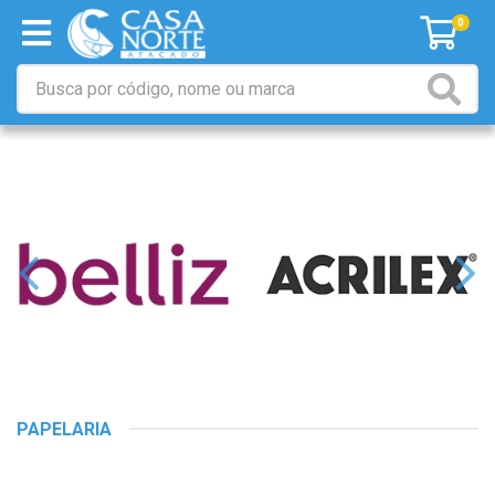
0
PAPELARIA