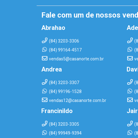
Fale com um de nossos ven
Abrahao
Ade
(84) 3203-3306
(
(84) 99164-4517
(
vendas5@casanorte.com.br
v
Andrea
Dav
(84) 3203-3307
(
(84) 99196-1528
(
vendas12@casanorte.com.br
v
Francinildo
Jai
(84) 3203-3305
(
(84) 99949-9394
(