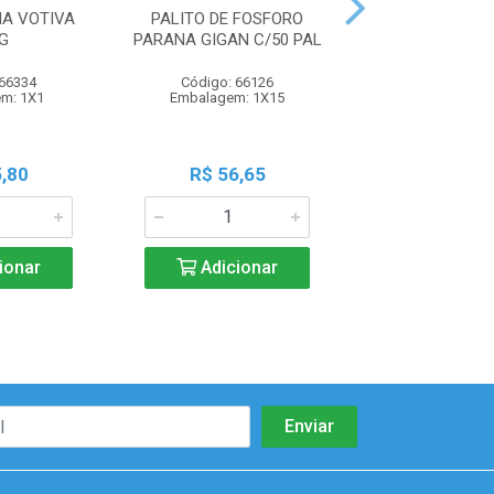
A VOTIVA
PALITO DE FOSFORO
VELA N°10 VIDA
G
PARANA GIGAN C/50 PAL
PLASTICA 
 66334
Código: 66126
Código: 114
m: 1X1
Embalagem: 1X15
Embalagem:
,80
R$ 56,65
R$ 9,0
ionar
Adicionar
Adicio