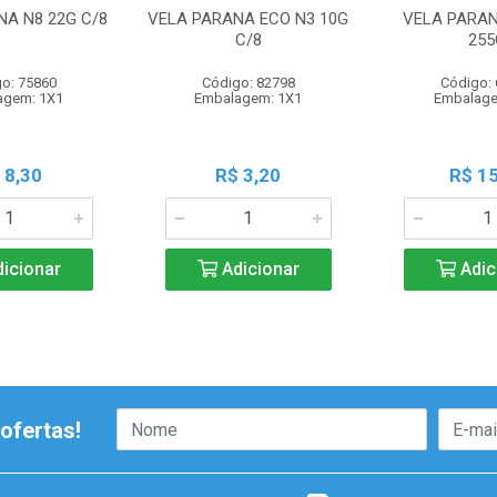
NA N8 22G C/8
VELA PARANA ECO N3 10G
VELA PARAN
C/8
255
o: 75860
Código: 82798
Código:
agem: 1X1
Embalagem: 1X1
Embalage
 8,30
R$ 3,20
R$ 15
icionar
Adicionar
Adic
ofertas!