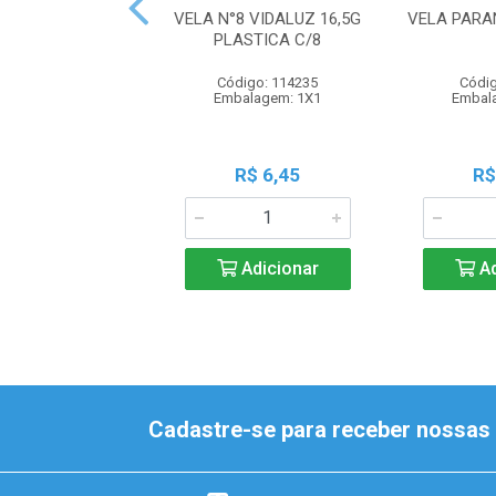
VELA N°8 VIDALUZ 16,5G
VELA PARA
PLASTICA C/8
Código: 114235
Códig
Embalagem: 1X1
Embal
R$ 6,45
R$
Adicionar
Ad
Cadastre-se para receber nossas 