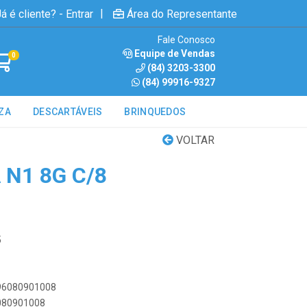
|
á é cliente? - Entrar
Área do Representante
Fale Conosco
Equipe de Vendas
0
(84) 3203-3300
(84) 99916-9327
ZA
DESCARTÁVEIS
BRINQUEDOS
VOLTAR
N1 8G C/8
5
896080901008
6080901008