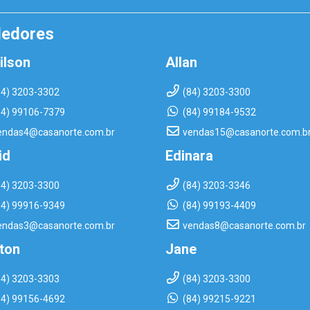
dedores
ilson
Allan
84) 3203-3302
(84) 3203-3300
84) 99106-7379
(84) 99184-9532
endas4@casanorte.com.br
vendas15@casanorte.com.b
id
Edinara
84) 3203-3300
(84) 3203-3346
84) 99916-9349
(84) 99193-4409
endas3@casanorte.com.br
vendas8@casanorte.com.br
rton
Jane
84) 3203-3303
(84) 3203-3300
84) 99156-4692
(84) 99215-9221