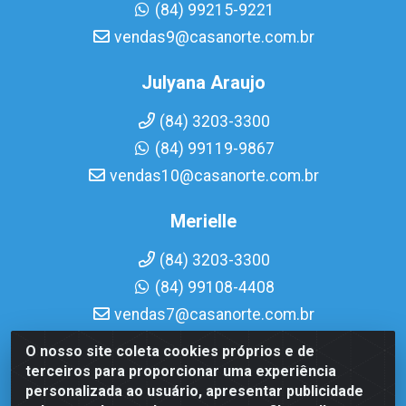
(84) 99215-9221
vendas9@casanorte.com.br
Julyana Araujo
(84) 3203-3300
(84) 99119-9867
vendas10@casanorte.com.br
Merielle
(84) 3203-3300
(84) 99108-4408
vendas7@casanorte.com.br
O nosso site coleta cookies próprios e de
Casa Norte LTDA - Av. Interventor Mário Câmara, 1815 -
terceiros para proporcionar uma experiência
Dix-Sept Rosado, Natal/RN - CEP 59054-600 - CNPJ
personalizada ao usuário, apresentar publicidade
08.713.513/0001-51