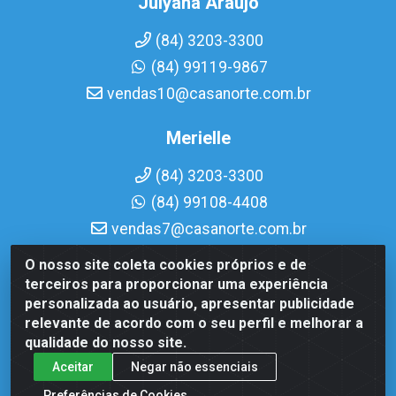
Julyana Araujo
(84) 3203-3300
(84) 99119-9867
vendas10@casanorte.com.br
Merielle
(84) 3203-3300
(84) 99108-4408
vendas7@casanorte.com.br
O nosso site coleta cookies próprios e de
Casa Norte LTDA - Av. Interventor Mário Câmara, 1815 -
terceiros para proporcionar uma experiência
Dix-Sept Rosado, Natal/RN - CEP 59054-600 - CNPJ
personalizada ao usuário, apresentar publicidade
08.713.513/0001-51
relevante de acordo com o seu perfil e melhorar a
qualidade do nosso site.
Aceitar
Negar não essenciais
Preferências de Cookies