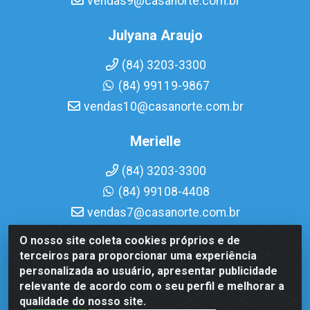
vendas9@casanorte.com.br
Julyana Araujo
(84) 3203-3300
(84) 99119-9867
vendas10@casanorte.com.br
Merielle
(84) 3203-3300
(84) 99108-4408
vendas7@casanorte.com.br
O nosso site coleta cookies próprios e de
Casa Norte LTDA - Av. Interventor Mário Câmara, 1815 -
terceiros para proporcionar uma experiência
Dix-Sept Rosado, Natal/RN - CEP 59054-600 - CNPJ
personalizada ao usuário, apresentar publicidade
08.713.513/0001-51
relevante de acordo com o seu perfil e melhorar a
qualidade do nosso site.