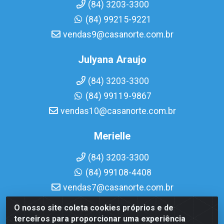
(84) 3203-3300
(84) 99215-9221
vendas9@casanorte.com.br
Julyana Araujo
(84) 3203-3300
(84) 99119-9867
vendas10@casanorte.com.br
Merielle
(84) 3203-3300
(84) 99108-4408
vendas7@casanorte.com.br
O nosso site coleta cookies próprios e de
Casa Norte LTDA - Av. Interventor Mário Câmara, 1815 -
terceiros para proporcionar uma experiência