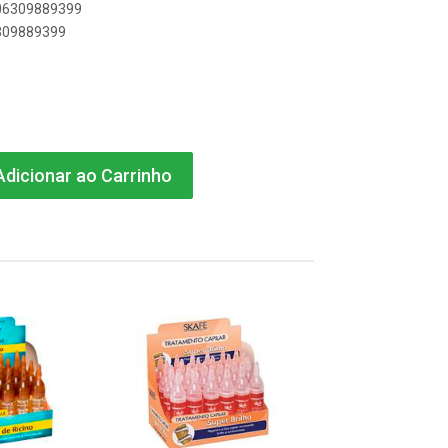
506309889399
6309889399
dicionar ao Carrinho