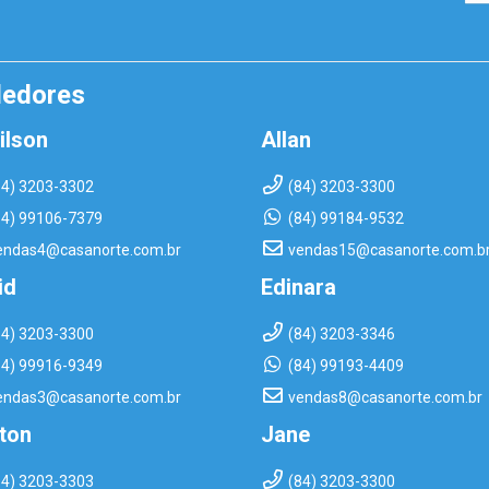
dedores
ilson
Allan
84) 3203-3302
(84) 3203-3300
84) 99106-7379
(84) 99184-9532
endas4@casanorte.com.br
vendas15@casanorte.com.b
id
Edinara
84) 3203-3300
(84) 3203-3346
84) 99916-9349
(84) 99193-4409
endas3@casanorte.com.br
vendas8@casanorte.com.br
rton
Jane
84) 3203-3303
(84) 3203-3300