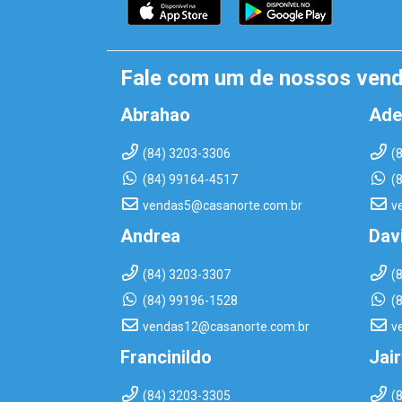
Fale com um de nossos ven
Abrahao
Ade
(84) 3203-3306
(
(84) 99164-4517
(
vendas5@casanorte.com.br
v
Andrea
Dav
(84) 3203-3307
(
(84) 99196-1528
(
vendas12@casanorte.com.br
v
Francinildo
Jai
(84) 3203-3305
(