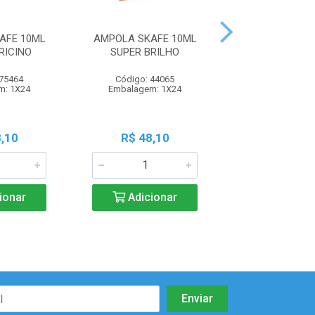
AFE 10ML
AMPOLA SKAFE 10ML
AMPOLA SKAF
RICINO
SUPER BRILHO
CRESC FORT
 75464
Código: 44065
Código: 44
m: 1X24
Embalagem: 1X24
Embalagem: 
,10
R$ 48,10
R$ 48,1
ionar
Adicionar
Adicio