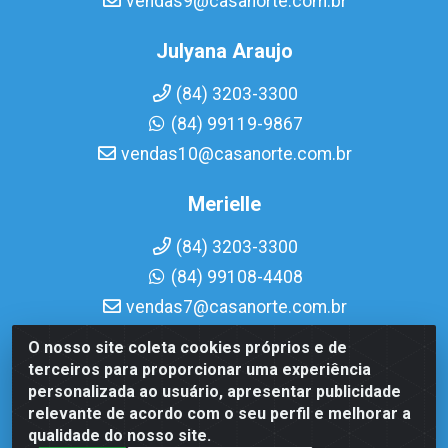
vendas9@casanorte.com.br
Julyana Araujo
(84) 3203-3300
(84) 99119-9867
vendas10@casanorte.com.br
Merielle
(84) 3203-3300
(84) 99108-4408
vendas7@casanorte.com.br
O nosso site coleta cookies próprios e de
Casa Norte LTDA - Av. Interventor Mário Câmara, 1815 -
terceiros para proporcionar uma experiência
Dix-Sept Rosado, Natal/RN - CEP 59054-600 - CNPJ
personalizada ao usuário, apresentar publicidade
08.713.513/0001-51
relevante de acordo com o seu perfil e melhorar a
qualidade do nosso site.