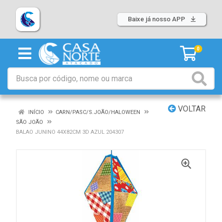
Baixe já nosso APP
0
VOLTAR
INÍCIO
CARN/PASC/S.JOÃO/HALOWEEN
SÃO JOÃO
BALAO JUNINO 44X82CM 3D AZUL 204307