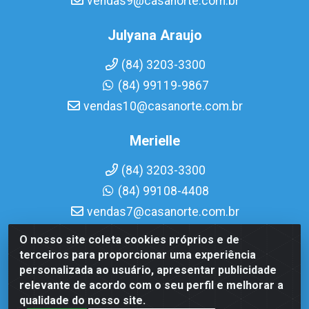
vendas9@casanorte.com.br
Julyana Araujo
(84) 3203-3300
(84) 99119-9867
vendas10@casanorte.com.br
Merielle
(84) 3203-3300
(84) 99108-4408
vendas7@casanorte.com.br
O nosso site coleta cookies próprios e de
Casa Norte LTDA - Av. Interventor Mário Câmara, 1815 -
terceiros para proporcionar uma experiência
Dix-Sept Rosado, Natal/RN - CEP 59054-600 - CNPJ
personalizada ao usuário, apresentar publicidade
08.713.513/0001-51
relevante de acordo com o seu perfil e melhorar a
qualidade do nosso site.