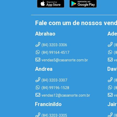
Fale com um de nossos ven
Abrahao
Ade
(84) 3203-3306
(
(84) 99164-4517
(
vendas5@casanorte.com.br
v
Andrea
Dav
(84) 3203-3307
(
(84) 99196-1528
(
vendas12@casanorte.com.br
v
Francinildo
Jai
(84) 3203-3305
(