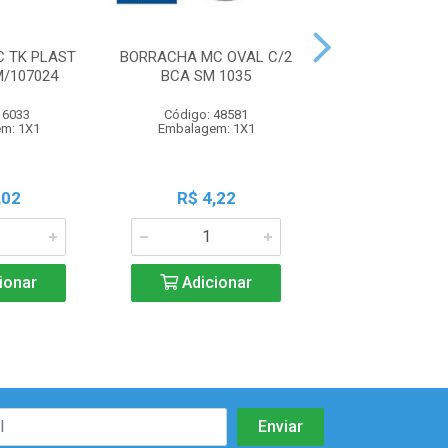
 TK PLAST
BORRACHA MC OVAL C/2
BORRACHA MC 
M/107024
BCA SM 1035
1020
 6033
Código: 48581
Código: 48
m: 1X1
Embalagem: 1X1
Embalagem: 
,02
R$ 4,22
R$ 31,6
ionar
Adicionar
Adicio