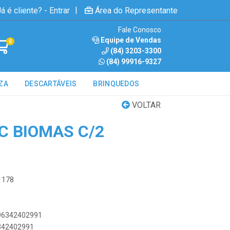
|
á é cliente? - Entrar
Área do Representante
Fale Conosco
Equipe de Vendas
0
(84) 3203-3300
(84) 99916-9327
ZA
DESCARTÁVEIS
BRINQUEDOS
VOLTAR
 BIOMAS C/2
1178
896342402991
6342402991