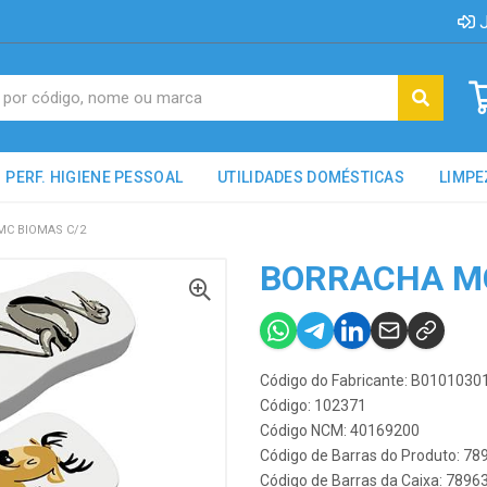
J
PERF. HIGIENE PESSOAL
UTILIDADES DOMÉSTICAS
LIMPE
MC BIOMAS C/2
BORRACHA MC
Código do Fabricante: B0101030
Código: 102371
Código NCM: 40169200
Código de Barras do Produto: 7
Código de Barras da Caixa: 789