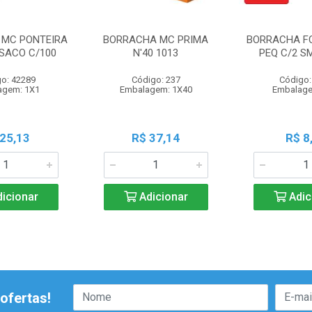
MC PONTEIRA
BORRACHA MC PRIMA
BORRACHA FC
SACO C/100
N'40 1013
PEQ C/2 S
o: 42289
Código: 237
Código:
agem: 1X1
Embalagem: 1X40
Embalage
 25,13
R$ 37,14
R$ 8
icionar
Adicionar
Adic
ofertas!