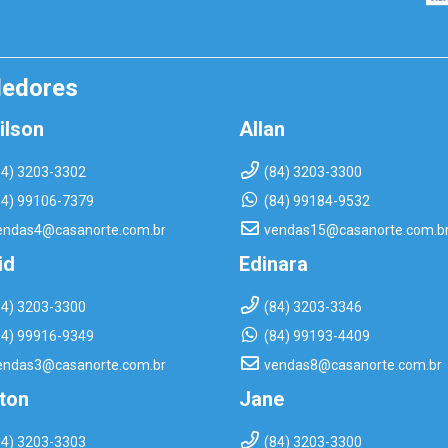
dedores
ilson
Allan
84) 3203-3302
(84) 3203-3300
84) 99106-7379
(84) 99184-9532
endas4@casanorte.com.br
vendas15@casanorte.com.b
id
Edinara
84) 3203-3300
(84) 3203-3346
84) 99916-9349
(84) 99193-4409
endas3@casanorte.com.br
vendas8@casanorte.com.br
rton
Jane
84) 3203-3303
(84) 3203-3300