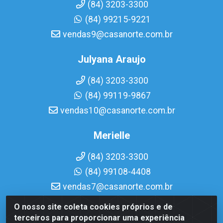
(84) 3203-3300
(84) 99215-9221
vendas9@casanorte.com.br
Julyana Araujo
(84) 3203-3300
(84) 99119-9867
vendas10@casanorte.com.br
Merielle
(84) 3203-3300
(84) 99108-4408
vendas7@casanorte.com.br
O nosso site coleta cookies próprios e de
Casa Norte LTDA - Av. Interventor Mário Câmara, 1815 -
terceiros para proporcionar uma experiência