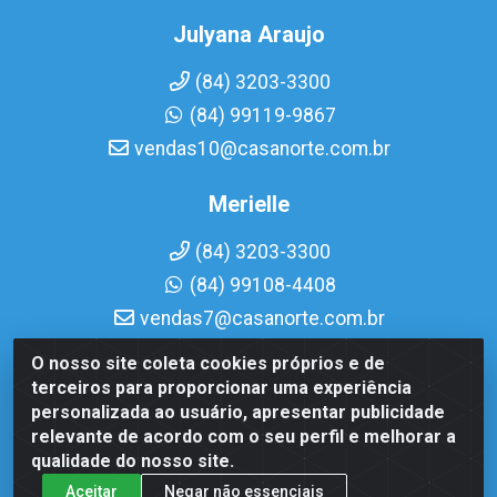
Julyana Araujo
(84) 3203-3300
(84) 99119-9867
vendas10@casanorte.com.br
Merielle
(84) 3203-3300
(84) 99108-4408
vendas7@casanorte.com.br
O nosso site coleta cookies próprios e de
Casa Norte LTDA - Av. Interventor Mário Câmara, 1815 -
terceiros para proporcionar uma experiência
Dix-Sept Rosado, Natal/RN - CEP 59054-600 - CNPJ
personalizada ao usuário, apresentar publicidade
08.713.513/0001-51
relevante de acordo com o seu perfil e melhorar a
qualidade do nosso site.
Aceitar
Negar não essenciais