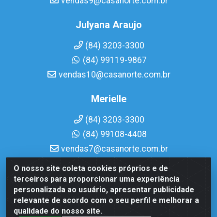
vendas9@casanorte.com.br
Julyana Araujo
(84) 3203-3300
(84) 99119-9867
vendas10@casanorte.com.br
Merielle
(84) 3203-3300
(84) 99108-4408
vendas7@casanorte.com.br
O nosso site coleta cookies próprios e de
Casa Norte LTDA - Av. Interventor Mário Câmara, 1815 -
terceiros para proporcionar uma experiência
Dix-Sept Rosado, Natal/RN - CEP 59054-600 - CNPJ
personalizada ao usuário, apresentar publicidade
08.713.513/0001-51
relevante de acordo com o seu perfil e melhorar a
qualidade do nosso site.