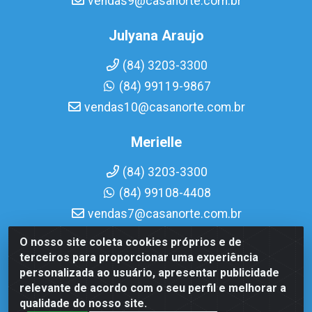
vendas9@casanorte.com.br
Julyana Araujo
(84) 3203-3300
(84) 99119-9867
vendas10@casanorte.com.br
Merielle
(84) 3203-3300
(84) 99108-4408
vendas7@casanorte.com.br
O nosso site coleta cookies próprios e de
Casa Norte LTDA - Av. Interventor Mário Câmara, 1815 -
terceiros para proporcionar uma experiência
Dix-Sept Rosado, Natal/RN - CEP 59054-600 - CNPJ
personalizada ao usuário, apresentar publicidade
08.713.513/0001-51
relevante de acordo com o seu perfil e melhorar a
qualidade do nosso site.