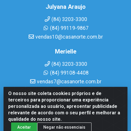
Julyana Araujo
(84) 3203-3300
(84) 99119-9867
vendas10@casanorte.com.br
Merielle
(84) 3203-3300
(84) 99108-4408
vendas7@casanorte.com.br
O nosso site coleta cookies próprios e de
Casa Norte LTDA - Av. Interventor Mário Câmara, 1815 -
terceiros para proporcionar uma experiência
Dix-Sept Rosado, Natal/RN - CEP 59054-600 - CNPJ
personalizada ao usuário, apresentar publicidade
08.713.513/0001-51
relevante de acordo com o seu perfil e melhorar a
qualidade do nosso site.
Aceitar
Negar não essenciais