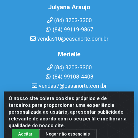
Julyana Araujo
(84) 3203-3300
(84) 99119-9867
vendas10@casanorte.com.br
Merielle
(84) 3203-3300
(84) 99108-4408
vendas7@casanorte.com.br
O nosso site coleta cookies próprios e de
Casa Norte LTDA - Av. Interventor Mário Câmara, 1815 -
terceiros para proporcionar uma experiência
Dix-Sept Rosado, Natal/RN - CEP 59054-600 - CNPJ
personalizada ao usuário, apresentar publicidade
08.713.513/0001-51
relevante de acordo com o seu perfil e melhorar a
qualidade do nosso site.
Aceitar
Negar não essenciais