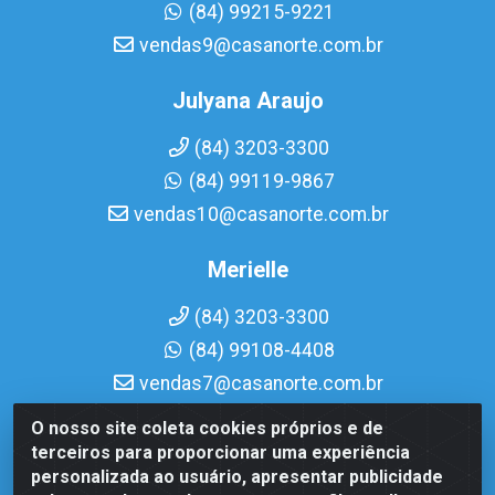
(84) 99215-9221
vendas9@casanorte.com.br
Julyana Araujo
(84) 3203-3300
(84) 99119-9867
vendas10@casanorte.com.br
Merielle
(84) 3203-3300
(84) 99108-4408
vendas7@casanorte.com.br
O nosso site coleta cookies próprios e de
Casa Norte LTDA - Av. Interventor Mário Câmara, 1815 -
terceiros para proporcionar uma experiência
Dix-Sept Rosado, Natal/RN - CEP 59054-600 - CNPJ
personalizada ao usuário, apresentar publicidade
08.713.513/0001-51