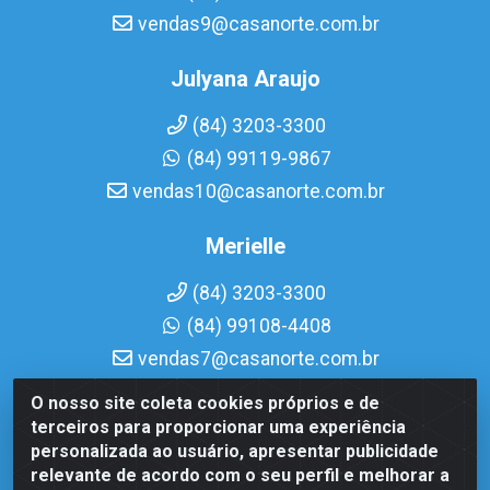
vendas9@casanorte.com.br
Julyana Araujo
(84) 3203-3300
(84) 99119-9867
vendas10@casanorte.com.br
Merielle
(84) 3203-3300
(84) 99108-4408
vendas7@casanorte.com.br
O nosso site coleta cookies próprios e de
Casa Norte LTDA - Av. Interventor Mário Câmara, 1815 -
terceiros para proporcionar uma experiência
Dix-Sept Rosado, Natal/RN - CEP 59054-600 - CNPJ
personalizada ao usuário, apresentar publicidade
08.713.513/0001-51
relevante de acordo com o seu perfil e melhorar a