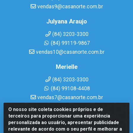
vendas9@casanorte.com.br
Julyana Araujo
(84) 3203-3300
(84) 99119-9867
vendas10@casanorte.com.br
Merielle
(84) 3203-3300
(84) 99108-4408
vendas7@casanorte.com.br
O nosso site coleta cookies próprios e de
Casa Norte LTDA - Av. Interventor Mário Câmara, 1815 -
terceiros para proporcionar uma experiência
Dix-Sept Rosado, Natal/RN - CEP 59054-600 - CNPJ
personalizada ao usuário, apresentar publicidade
08.713.513/0001-51
relevante de acordo com o seu perfil e melhorar a