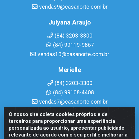
vendas9@casanorte.com.br
Julyana Araujo
(84) 3203-3300
(84) 99119-9867
vendas10@casanorte.com.br
Merielle
(84) 3203-3300
(84) 99108-4408
vendas7@casanorte.com.br
O nosso site coleta cookies próprios e de
Casa Norte LTDA - Av. Interventor Mário Câmara, 1815 -
terceiros para proporcionar uma experiência
Dix-Sept Rosado, Natal/RN - CEP 59054-600 - CNPJ
personalizada ao usuário, apresentar publicidade
08.713.513/0001-51
relevante de acordo com o seu perfil e melhorar a