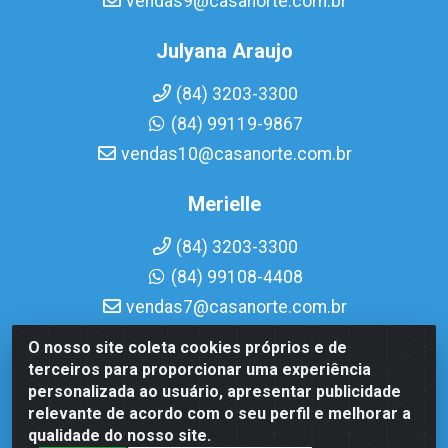
vendas9@casanorte.com.br
Julyana Araujo
(84) 3203-3300
(84) 99119-9867
vendas10@casanorte.com.br
Merielle
(84) 3203-3300
(84) 99108-4408
vendas7@casanorte.com.br
O nosso site coleta cookies próprios e de
Casa Norte LTDA - Av. Interventor Mário Câmara, 1815 -
terceiros para proporcionar uma experiência
Dix-Sept Rosado, Natal/RN - CEP 59054-600 - CNPJ
personalizada ao usuário, apresentar publicidade
08.713.513/0001-51
relevante de acordo com o seu perfil e melhorar a
qualidade do nosso site.