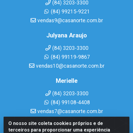
(84) 3203-3300
(84) 99215-9221
vendas9@casanorte.com.br
Julyana Araujo
(84) 3203-3300
(84) 99119-9867
vendas10@casanorte.com.br
Merielle
(84) 3203-3300
(84) 99108-4408
vendas7@casanorte.com.br
O nosso site coleta cookies próprios e de
Casa Norte LTDA - Av. Interventor Mário Câmara, 1815 -
terceiros para proporcionar uma experiência