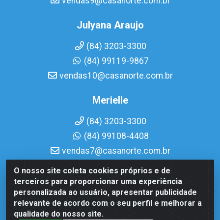
vendas9@casanorte.com.br
Julyana Araujo
(84) 3203-3300
(84) 99119-9867
vendas10@casanorte.com.br
Merielle
(84) 3203-3300
(84) 99108-4408
vendas7@casanorte.com.br
O nosso site coleta cookies próprios e de
Casa Norte LTDA - Av. Interventor Mário Câmara, 1815 -
terceiros para proporcionar uma experiência
Dix-Sept Rosado, Natal/RN - CEP 59054-600 - CNPJ
personalizada ao usuário, apresentar publicidade
08.713.513/0001-51
relevante de acordo com o seu perfil e melhorar a
qualidade do nosso site.