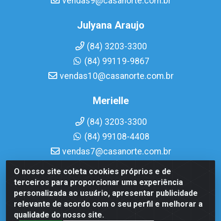
vendas9@casanorte.com.br
Julyana Araujo
(84) 3203-3300
(84) 99119-9867
vendas10@casanorte.com.br
Merielle
(84) 3203-3300
(84) 99108-4408
vendas7@casanorte.com.br
O nosso site coleta cookies próprios e de
Casa Norte LTDA - Av. Interventor Mário Câmara, 1815 -
terceiros para proporcionar uma experiência
Dix-Sept Rosado, Natal/RN - CEP 59054-600 - CNPJ
personalizada ao usuário, apresentar publicidade
08.713.513/0001-51
relevante de acordo com o seu perfil e melhorar a
qualidade do nosso site.