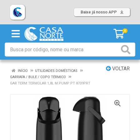
Baixe já nosso APP
0
VOLTAR
INÍCIO
UTILIDADES DOMÉSTICAS
GARRAFA / BULE / COPO TÉRMICO
GAR TERM TERMOLAR 1,8L M.PUMP PT 8709PRT