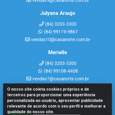
vendas9@casanorte.com.br
Julyana Araujo
(84) 3203-3300
(84) 99119-9867
vendas10@casanorte.com.br
Merielle
(84) 3203-3300
(84) 99108-4408
vendas7@casanorte.com.br
O nosso site coleta cookies próprios e de
Casa Norte LTDA - Av. Interventor Mário Câmara, 1815 -
terceiros para proporcionar uma experiência
Dix-Sept Rosado, Natal/RN - CEP 59054-600 - CNPJ
personalizada ao usuário, apresentar publicidade
08.713.513/0001-51
relevante de acordo com o seu perfil e melhorar a
qualidade do nosso site.