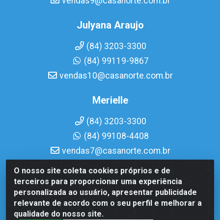
vendas9@casanorte.com.br
Julyana Araujo
(84) 3203-3300
(84) 99119-9867
vendas10@casanorte.com.br
Merielle
(84) 3203-3300
(84) 99108-4408
vendas7@casanorte.com.br
O nosso site coleta cookies próprios e de
Casa Norte LTDA - Av. Interventor Mário Câmara, 1815 -
terceiros para proporcionar uma experiência
Dix-Sept Rosado, Natal/RN - CEP 59054-600 - CNPJ
personalizada ao usuário, apresentar publicidade
08.713.513/0001-51
relevante de acordo com o seu perfil e melhorar a
qualidade do nosso site.