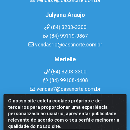
vendas9@casanorte.com.br
Julyana Araujo
(84) 3203-3300
(84) 99119-9867
vendas10@casanorte.com.br
Merielle
(84) 3203-3300
(84) 99108-4408
vendas7@casanorte.com.br
O nosso site coleta cookies próprios e de
Casa Norte LTDA - Av. Interventor Mário Câmara, 1815 -
terceiros para proporcionar uma experiência
Dix-Sept Rosado, Natal/RN - CEP 59054-600 - CNPJ
personalizada ao usuário, apresentar publicidade
08.713.513/0001-51
relevante de acordo com o seu perfil e melhorar a
qualidade do nosso site.