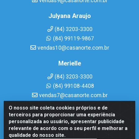
vendas9@casanorte.com.br
Julyana Araujo
(84) 3203-3300
(84) 99119-9867
vendas10@casanorte.com.br
Merielle
(84) 3203-3300
(84) 99108-4408
vendas7@casanorte.com.br
O nosso site coleta cookies próprios e de
Casa Norte LTDA - Av. Interventor Mário Câmara, 1815 -
terceiros para proporcionar uma experiência
Dix-Sept Rosado, Natal/RN - CEP 59054-600 - CNPJ
personalizada ao usuário, apresentar publicidade
08.713.513/0001-51
relevante de acordo com o seu perfil e melhorar a
qualidade do nosso site.